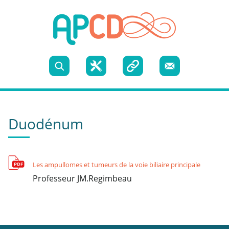
Skip to content
Recherche
Boite
Liens
Nous
à
utiles
contacter
Duodénum
outils
Les ampullomes et tumeurs de la voie biliaire principale
Professeur JM.Regimbeau