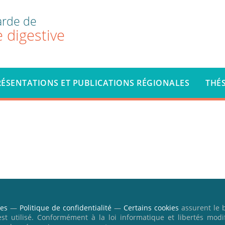
arde de
 digestive
RÉSENTATIONS ET PUBLICATIONS RÉGIONALES
THÉ
les
—
Politique de confidentialité
—
Certains cookies
assurent le 
’est utilisé. Conformément à la loi informatique et libertés modi