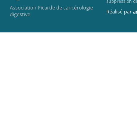
suppression d
Association Picarde de cancérologie
Réalisé par
digestive