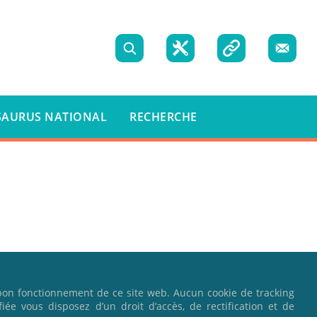
Recherche
Boite
Liens
Nous
à
utiles
contact
SAURUS NATIONAL
RECHERCHE
outils
bon fonctionnement de ce site web. Aucun cookie de tracking
fiée vous disposez d’un droit d’accès, de rectification et de