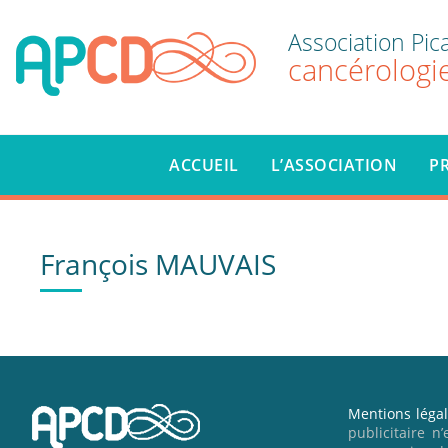
Skip to content
Association Pic
cancérologie
ACCUEIL
L’ASSOCIATION
P
François MAUVAIS
Mentions léga
publicitaire n