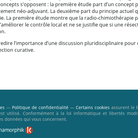
concepts s’opposent : la première étude part d’un concept p
aitement néo-adjuvant. La deuxième part du principe actuel 
rurgie. La première étude montre que la radio-chimiothérapie 
d’améliorer le contrôle local et ne se justifie que si une rés
on.
dire l’importance d’une discussion pluridisciplinaire pour c
ction curative.
les
—
Politique de confidentialité
—
Certains cookies
assurent le 
’est utilisé. Conformément à la loi informatique et libertés modi
es données qui vous concernent.