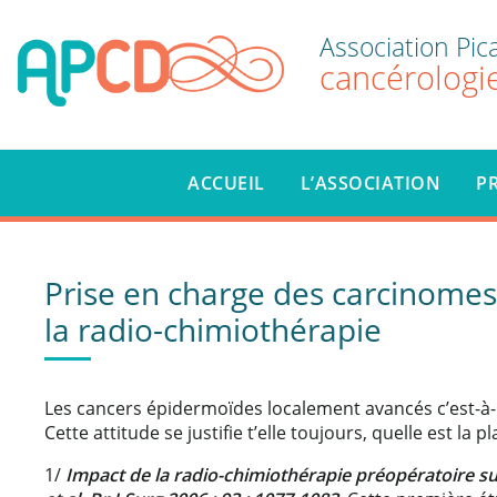
Skip to content
Association Pic
cancérologie
ACCUEIL
L’ASSOCIATION
P
Prise en charge des carcinomes 
la radio-chimiothérapie
Les cancers épidermoïdes localement avancés c’est-à-
Cette attitude se justifie t’elle toujours, quelle est 
1/
Impact de la radio-chimiothérapie préopératoire su