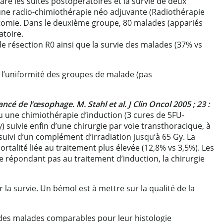
ré les suites postopératoires et la survie de deux
ne radio-chimiothérapie néo adjuvante (Radiothérapie
ctomie. Dans le deuxième groupe, 80 malades (appariés
ratoire.
e résection R0 ainsi que la survie des malades (37% vs
; – l’uniformité des groupes de malade (pas
 de l’œsophage. M. Stahl et al. J Clin Oncol 2005 ; 23 :
 une chimiothérapie d’induction (3 cures de 5FU-
) suivie enfin d’une chirurgie par voie transthoracique, à
ivi d’un complément d’irradiation jusqu’à 65 Gy. La
ortalité liée au traitement plus élevée (12,8% vs 3,5%). Les
e répondant pas au traitement d’induction, la chirurgie
 la survie. Un bémol est à mettre sur la qualité de la
 des malades comparables pour leur histologie