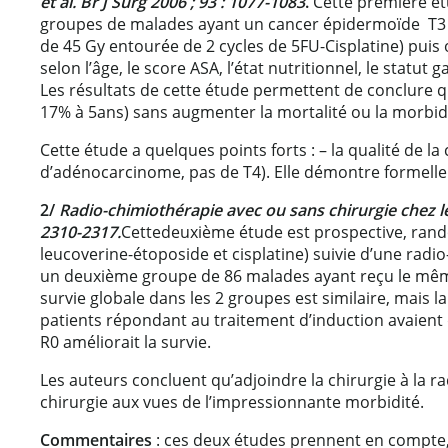
et al. Br J Surg 2006 ; 93 : 1077-1083
.
Cette première étu
groupes de malades ayant un cancer épidermoïde T3 N
de 45 Gy entourée de 2 cycles de 5FU-Cisplatine) pui
selon l’âge, le score ASA, l’état nutritionnel, le statu
Les résultats de cette étude permettent de conclure q
17% à 5ans) sans augmenter la mortalité ou la morbid
Cette étude a quelques points forts : – la qualité de la
d’adénocarcinome, pas de T4). Elle démontre formelle
2/
Radio-chimiothérapie avec ou sans chirurgie chez le
2310-2317.
Cettedeuxième étude est prospective, rand
leucoverine-étoposide et cisplatine) suivie d’une radio
un deuxième groupe de 86 malades ayant reçu le même 
survie globale dans les 2 groupes est similaire, mais l
patients répondant au traitement d’induction avaient d
R0 améliorait la survie.
Les auteurs concluent qu’adjoindre la chirurgie à la ra
chirurgie aux vues de l’impressionnante morbidité.
Commentaires
: ces deux études prennent en compte, 