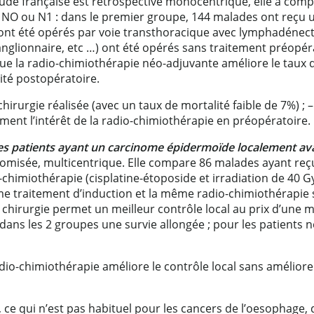
de française est rétrospective monocentrique, elle a compa
O ou N1 : dans le premier groupe, 144 malades ont reçu u
s ont été opérés par voie transthoracique avec lymphadéne
t ganglionnaire, etc …) ont été opérés sans traitement préopé
ue la radio-chimiothérapie néo-adjuvante améliore le taux d
ité postopératoire.
 chirurgie réalisée (avec un taux de mortalité faible de 7%) 
ment l’intérêt de la radio-chimiothérapie en préopératoire.
s patients ayant un carcinome épidermoïde localement avancé
omisée, multicentrique. Elle compare 86 malades ayant reçu
-chimiothérapie (cisplatine-étoposide et irradiation de 40 Gy
traitement d’induction et la même radio-chimiothérapie su
a chirurgie permet un meilleur contrôle local au prix d’une m
ans les 2 groupes une survie allongée ; pour les patients n
dio-chimiothérapie améliore le contrôle local sans améliorer
ce qui n’est pas habituel pour les cancers de l’oesophage,