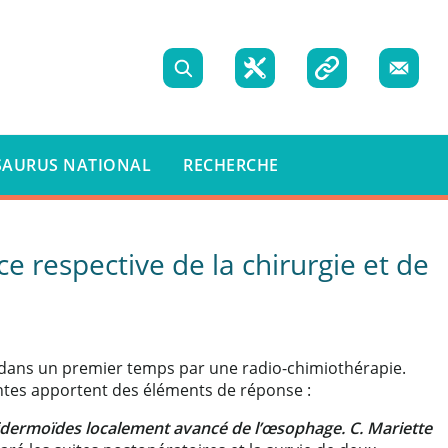
Recherche
Boite
Liens
Nous
à
utiles
contact
SAURUS NATIONAL
RECHERCHE
outils
 respective de la chirurgie et de
s dans un premier temps par une radio-chimiothérapie.
écentes apportent des éléments de réponse :
épidermoïdes localement avancé de l’œsophage. C. Mariette