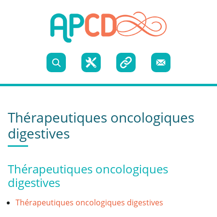
Skip to content
Recherche
Boite
Liens
Nous
à
utiles
contacter
Thérapeutiques oncologiques
outils
digestives
Thérapeutiques oncologiques
digestives
Thérapeutiques oncologiques digestives