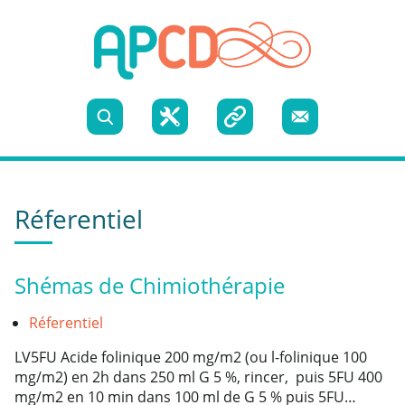
Skip to content
Recherche
Boite
Liens
Nous
à
utiles
contacter
Réferentiel
outils
Shémas de Chimiothérapie
Réferentiel
LV5FU Acide folinique 200 mg/m2 (ou l-folinique 100
mg/m2) en 2h dans 250 ml G 5 %, rincer, puis 5FU 400
mg/m2 en 10 min dans 100 ml de G 5 % puis 5FU…