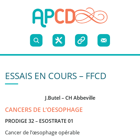
Skip to content
Recherche
Boite
Liens
Nous
à
utiles
contacter
ESSAIS EN COURS – FFCD
outils
J.Butel – CH Abbeville
CANCERS DE L’OESOPHAGE
PRODIGE 32 – ESOSTRATE 01
Cancer de l’œsophage opérable