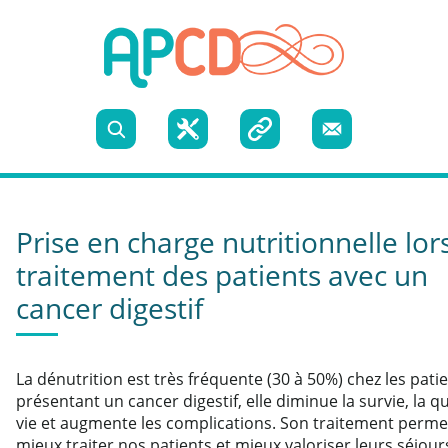
Skip to content
Recherche
Boite
Liens
Nous
à
utiles
contacter
Prise en charge nutritionnelle lor
outils
traitement des patients avec un
cancer digestif
La dénutrition est très fréquente (30 à 50%) chez les pati
présentant un cancer digestif, elle diminue la survie, la qu
vie et augmente les complications. Son traitement perme
mieux traiter nos patients et mieux valoriser leurs séjour