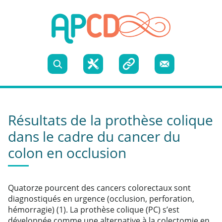
Skip to content
Recherche
Boite
Liens
Nous
à
utiles
contacter
Résultats de la prothèse colique
outils
dans le cadre du cancer du
colon en occlusion
Quatorze pourcent des cancers colorectaux sont
diagnostiqués en urgence (occlusion, perforation,
hémorragie) (1). La prothèse colique (PC) s’est
développée comme une alternative à la colectomie en